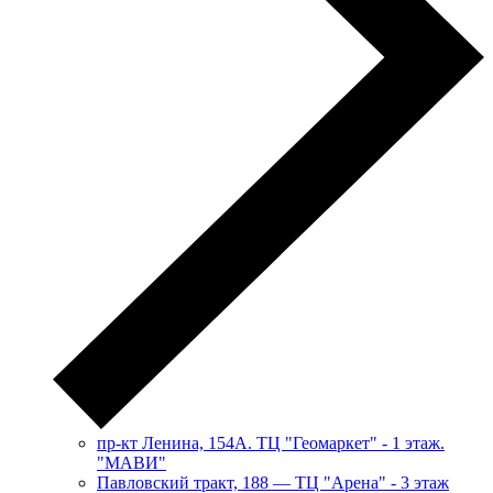
пр-кт Ленина, 154А. ТЦ "Геомаркет" - 1 этаж.
"МАВИ"
​Павловский тракт, 188 — ТЦ "Арена" - 3 этаж