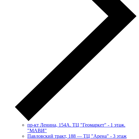
пр-кт Ленина, 154А. ТЦ "Геомаркет" - 1 этаж.
"МАВИ"
​Павловский тракт, 188 — ТЦ "Арена" - 3 этаж