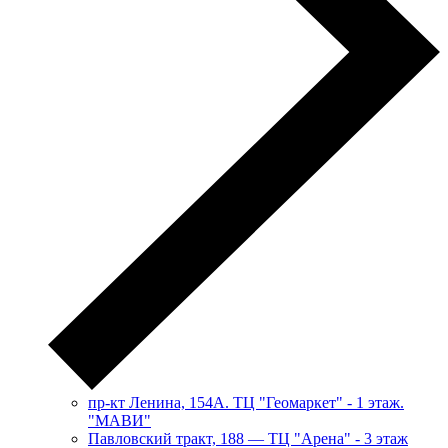
пр-кт Ленина, 154А. ТЦ "Геомаркет" - 1 этаж.
"МАВИ"
​Павловский тракт, 188 — ТЦ "Арена" - 3 этаж