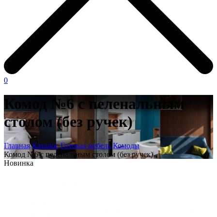
0
Комод №6 с пеленальным
столом (без ручек)
Главная
Каталог
Готовая мебель
Комоды
Комод №6 с пеленальным столом (без ручек)
Новинка