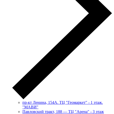
пр-кт Ленина, 154А. ТЦ "Геомаркет" - 1 этаж.
"МАВИ"
​Павловский тракт, 188 — ТЦ "Арена" - 3 этаж