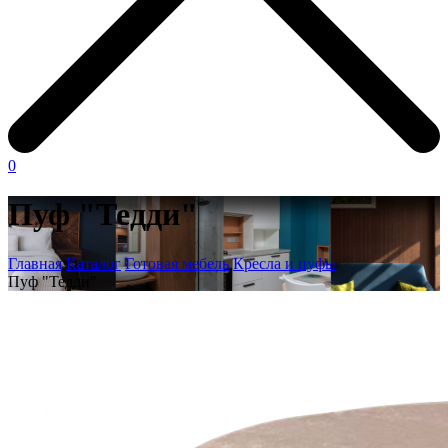
0
Пуф "Тедди"
Главная
Каталог
Готовая мебель
Кресла и пуфы
Пуф "Тедди"