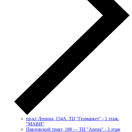
пр-кт Ленина, 154А. ТЦ "Геомаркет" - 1 этаж.
"МАВИ"
​Павловский тракт, 188 — ТЦ "Арена" - 3 этаж