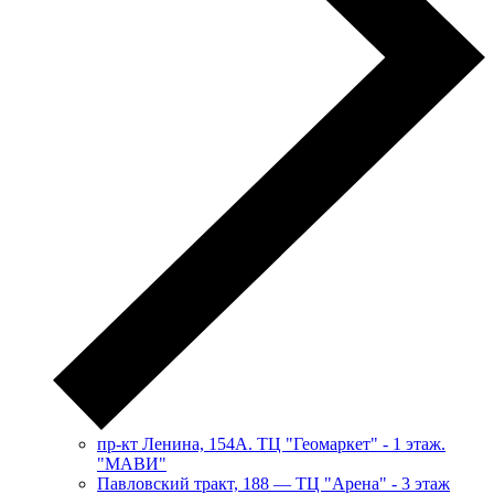
пр-кт Ленина, 154А. ТЦ "Геомаркет" - 1 этаж.
"МАВИ"
​Павловский тракт, 188 — ТЦ "Арена" - 3 этаж