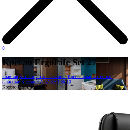
0
Кресло ErgoLife Set 27
Главная
Каталог
Готовая мебель
Кресла компьютерные,
офисные
Кресла НА ЗАКАЗ
Sit 10
Кресло ErgoLife Set 27