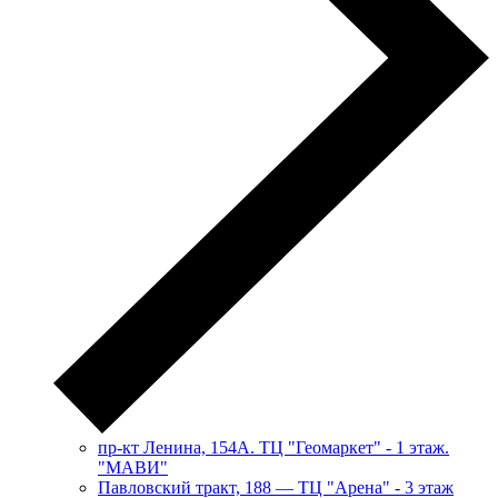
пр-кт Ленина, 154А. ТЦ "Геомаркет" - 1 этаж.
"МАВИ"
​Павловский тракт, 188 — ТЦ "Арена" - 3 этаж