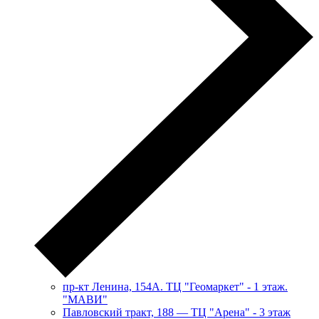
пр-кт Ленина, 154А. ТЦ "Геомаркет" - 1 этаж.
"МАВИ"
​Павловский тракт, 188 — ТЦ "Арена" - 3 этаж