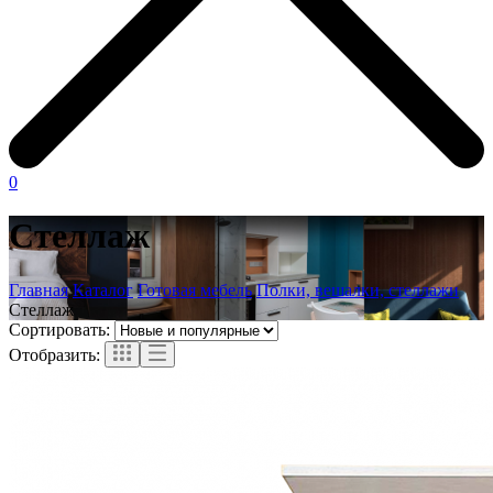
0
Стеллаж
Главная
Каталог
Готовая мебель
Полки, вешалки, стеллажи
Стеллаж
Сортировать:
Отобразить: