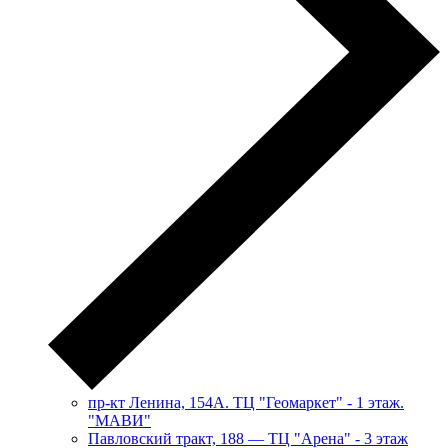
пр-кт Ленина, 154А. ТЦ "Геомаркет" - 1 этаж.
"МАВИ"
​Павловский тракт, 188 — ТЦ "Арена" - 3 этаж