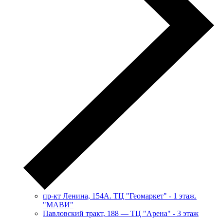
пр-кт Ленина, 154А. ТЦ "Геомаркет" - 1 этаж.
"МАВИ"
​Павловский тракт, 188 — ТЦ "Арена" - 3 этаж