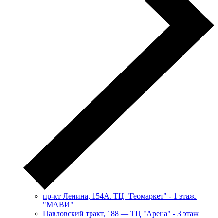
пр-кт Ленина, 154А. ТЦ "Геомаркет" - 1 этаж.
"МАВИ"
​Павловский тракт, 188 — ТЦ "Арена" - 3 этаж