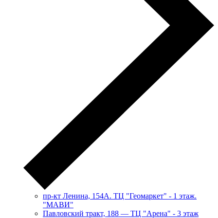
пр-кт Ленина, 154А. ТЦ "Геомаркет" - 1 этаж.
"МАВИ"
​Павловский тракт, 188 — ТЦ "Арена" - 3 этаж