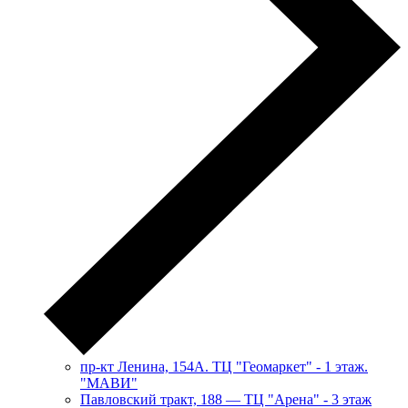
пр-кт Ленина, 154А. ТЦ "Геомаркет" - 1 этаж.
"МАВИ"
​Павловский тракт, 188 — ТЦ "Арена" - 3 этаж