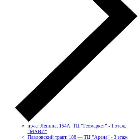
пр-кт Ленина, 154А. ТЦ "Геомаркет" - 1 этаж.
"МАВИ"
​Павловский тракт, 188 — ТЦ "Арена" - 3 этаж