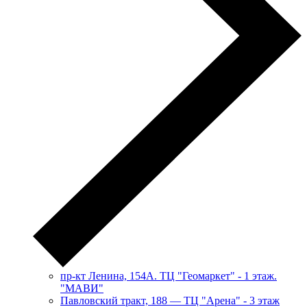
пр-кт Ленина, 154А. ТЦ "Геомаркет" - 1 этаж.
"МАВИ"
​Павловский тракт, 188 — ТЦ "Арена" - 3 этаж