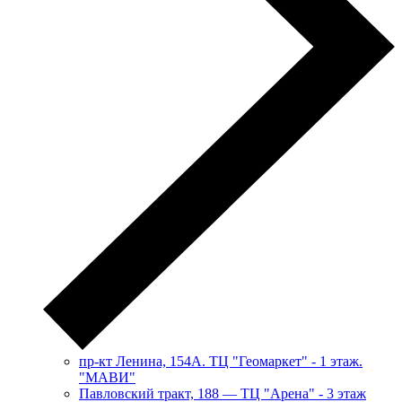
пр-кт Ленина, 154А. ТЦ "Геомаркет" - 1 этаж.
"МАВИ"
​Павловский тракт, 188 — ТЦ "Арена" - 3 этаж