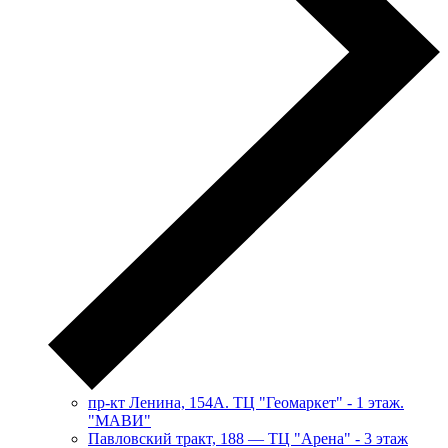
пр-кт Ленина, 154А. ТЦ "Геомаркет" - 1 этаж.
"МАВИ"
​Павловский тракт, 188 — ТЦ "Арена" - 3 этаж