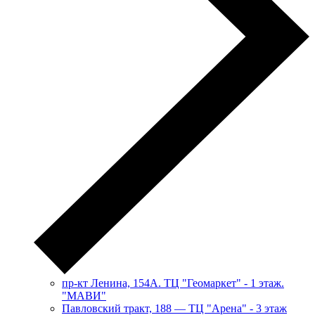
пр-кт Ленина, 154А. ТЦ "Геомаркет" - 1 этаж.
"МАВИ"
​Павловский тракт, 188 — ТЦ "Арена" - 3 этаж