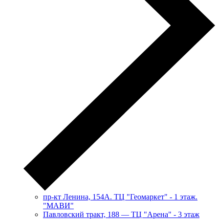
пр-кт Ленина, 154А. ТЦ "Геомаркет" - 1 этаж.
"МАВИ"
​Павловский тракт, 188 — ТЦ "Арена" - 3 этаж