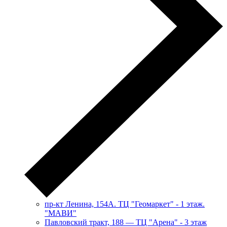
пр-кт Ленина, 154А. ТЦ "Геомаркет" - 1 этаж.
"МАВИ"
​Павловский тракт, 188 — ТЦ "Арена" - 3 этаж