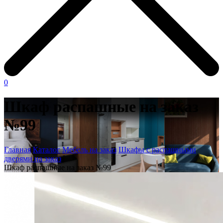
0
Шкаф распашные на заказ
№99
Главная
Каталог
Мебель на заказ
Шкафы с распашными
дверями на заказ
Шкаф распашные на заказ №99