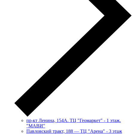
пр-кт Ленина, 154А. ТЦ "Геомаркет" - 1 этаж.
"МАВИ"
​Павловский тракт, 188 — ТЦ "Арена" - 3 этаж