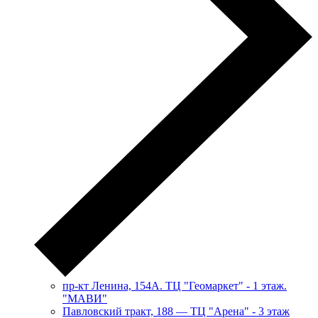
пр-кт Ленина, 154А. ТЦ "Геомаркет" - 1 этаж.
"МАВИ"
​Павловский тракт, 188 — ТЦ "Арена" - 3 этаж