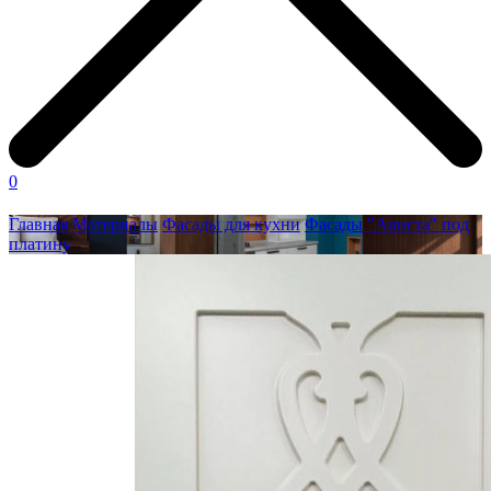
0
Главная
Материалы
Фасады для кухни
Фасады "Ависта" под
платину