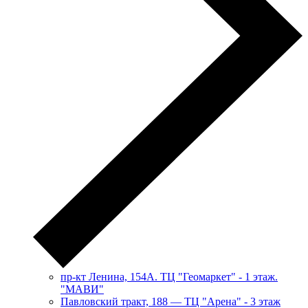
пр-кт Ленина, 154А. ТЦ "Геомаркет" - 1 этаж.
"МАВИ"
​Павловский тракт, 188 — ТЦ "Арена" - 3 этаж