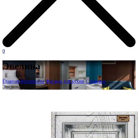
0
Эвелина
Главная
Материалы
Фасады для кухни
Сложные
Эвелина