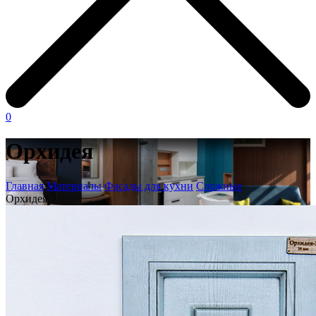
0
Орхидея
Главная
Материалы
Фасады для кухни
Сложные
Орхидея