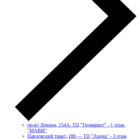
пр-кт Ленина, 154А. ТЦ "Геомаркет" - 1 этаж.
"МАВИ"
​Павловский тракт, 188 — ТЦ "Арена" - 3 этаж