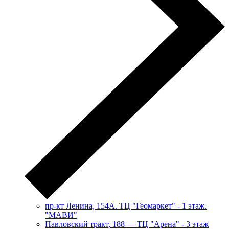
пр-кт Ленина, 154А. ТЦ "Геомаркет" - 1 этаж.
"МАВИ"
​Павловский тракт, 188 — ТЦ "Арена" - 3 этаж