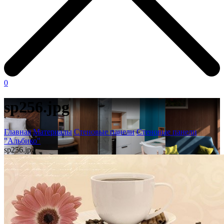
0
sp256.jpg
Главная
Материалы
Стеновые панели
Стеновые панели
"Альбико"
sp256.jpg