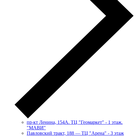
пр-кт Ленина, 154А. ТЦ "Геомаркет" - 1 этаж.
"МАВИ"
​Павловский тракт, 188 — ТЦ "Арена" - 3 этаж