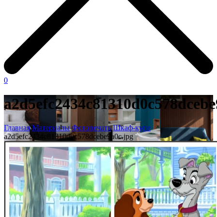
0
a2d5efc2434c81310d0c578dcebe
Главная
Материалы
Фотопечать
Шкаф-купе
a2d5efc2434c81310d0c578dcebe9a0c.jpg