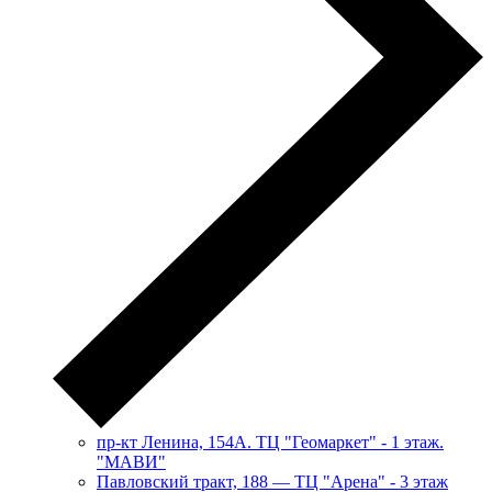
пр-кт Ленина, 154А. ТЦ "Геомаркет" - 1 этаж.
"МАВИ"
​Павловский тракт, 188 — ТЦ "Арена" - 3 этаж