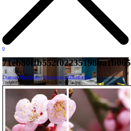
0
71eb80ffb552f02235198ba1b065
Главная
Материалы
Фотопечать
Шкаф-купе
71eb80ffb552f02235198ba1b065b77e.jpg