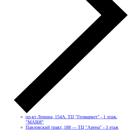
пр-кт Ленина, 154А. ТЦ "Геомаркет" - 1 этаж.
"МАВИ"
​Павловский тракт, 188 — ТЦ "Арена" - 3 этаж