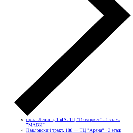
пр-кт Ленина, 154А. ТЦ "Геомаркет" - 1 этаж.
"МАВИ"
​Павловский тракт, 188 — ТЦ "Арена" - 3 этаж