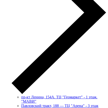
пр-кт Ленина, 154А. ТЦ "Геомаркет" - 1 этаж.
"МАВИ"
​Павловский тракт, 188 — ТЦ "Арена" - 3 этаж