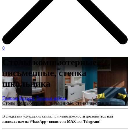
0
Столы компьютерные,
письменные, стенка
школьника
Главная
Каталог
Готовая мебель
Столы компьютерные, письменные, стенка школьника
В следствии ухудшения связи, при невозможности дозвониться или
написать нам на WhatsApp - пишите на
MAX
или
Telegram
!