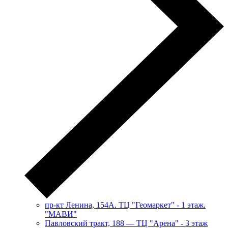
пр-кт Ленина, 154А. ТЦ "Геомаркет" - 1 этаж.
"МАВИ"
​Павловский тракт, 188 — ТЦ "Арена" - 3 этаж