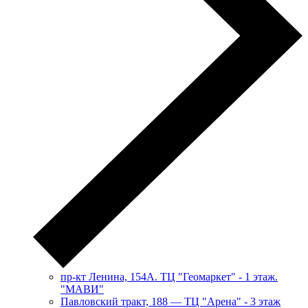
пр-кт Ленина, 154А. ТЦ "Геомаркет" - 1 этаж.
"МАВИ"
​Павловский тракт, 188 — ТЦ "Арена" - 3 этаж