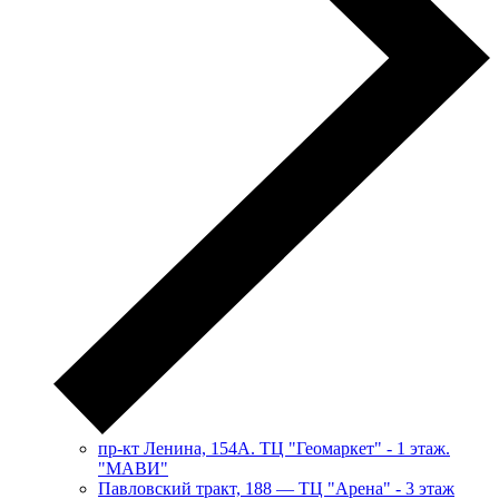
пр-кт Ленина, 154А. ТЦ "Геомаркет" - 1 этаж.
"МАВИ"
​Павловский тракт, 188 — ТЦ "Арена" - 3 этаж