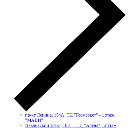
пр-кт Ленина, 154А. ТЦ "Геомаркет" - 1 этаж.
"МАВИ"
​Павловский тракт, 188 — ТЦ "Арена" - 3 этаж