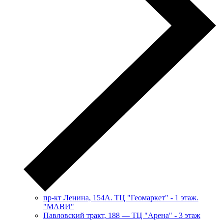
пр-кт Ленина, 154А. ТЦ "Геомаркет" - 1 этаж.
"МАВИ"
​Павловский тракт, 188 — ТЦ "Арена" - 3 этаж