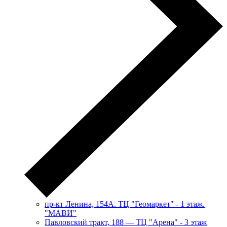
пр-кт Ленина, 154А. ТЦ "Геомаркет" - 1 этаж.
"МАВИ"
​Павловский тракт, 188 — ТЦ "Арена" - 3 этаж