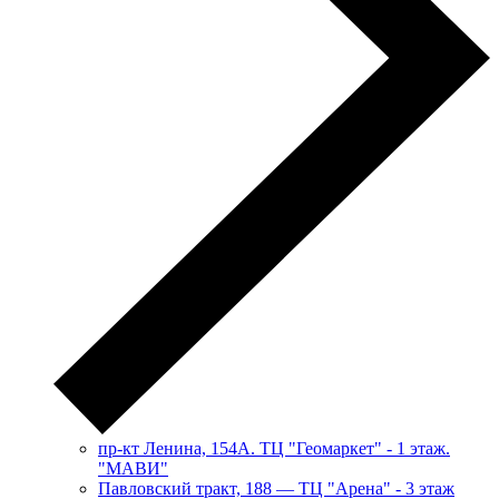
пр-кт Ленина, 154А. ТЦ "Геомаркет" - 1 этаж.
"МАВИ"
​Павловский тракт, 188 — ТЦ "Арена" - 3 этаж