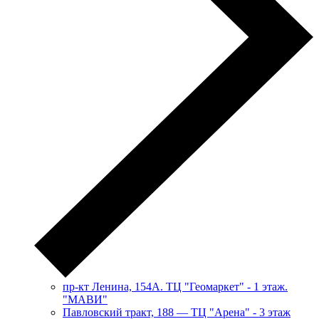
пр-кт Ленина, 154А. ТЦ "Геомаркет" - 1 этаж.
"МАВИ"
​Павловский тракт, 188 — ТЦ "Арена" - 3 этаж