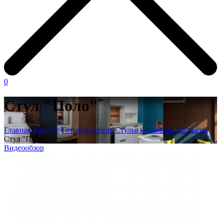
0
Стул "Поло"
Главная
Каталог
Готовая мебель
Стулья кухонные, табуреты
Стул "Поло"
Видеообзор