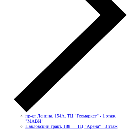
пр-кт Ленина, 154А. ТЦ "Геомаркет" - 1 этаж.
"МАВИ"
​Павловский тракт, 188 — ТЦ "Арена" - 3 этаж