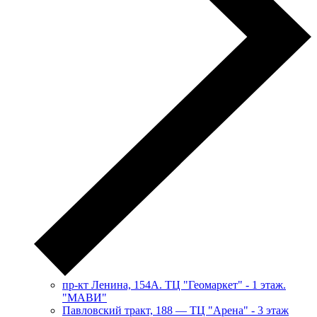
пр-кт Ленина, 154А. ТЦ "Геомаркет" - 1 этаж.
"МАВИ"
​Павловский тракт, 188 — ТЦ "Арена" - 3 этаж