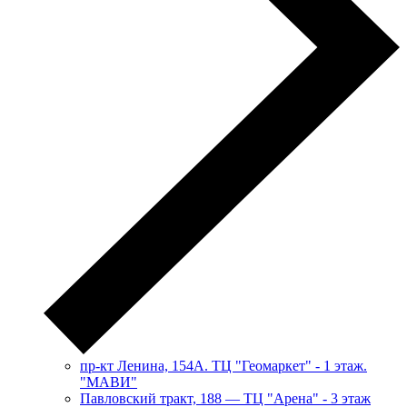
пр-кт Ленина, 154А. ТЦ "Геомаркет" - 1 этаж.
"МАВИ"
​Павловский тракт, 188 — ТЦ "Арена" - 3 этаж