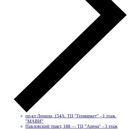
пр-кт Ленина, 154А. ТЦ "Геомаркет" - 1 этаж.
"МАВИ"
​Павловский тракт, 188 — ТЦ "Арена" - 3 этаж