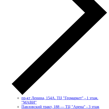
пр-кт Ленина, 154А. ТЦ "Геомаркет" - 1 этаж.
"МАВИ"
​Павловский тракт, 188 — ТЦ "Арена" - 3 этаж