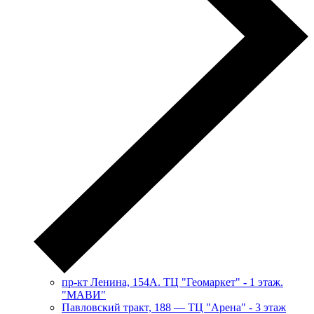
пр-кт Ленина, 154А. ТЦ "Геомаркет" - 1 этаж.
"МАВИ"
​Павловский тракт, 188 — ТЦ "Арена" - 3 этаж