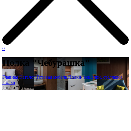
0
Полка "Чебурашка"
Главная
Каталог
Готовая мебель
Полки, вешалки, стеллажи
Полка
Полка "Чебурашка"