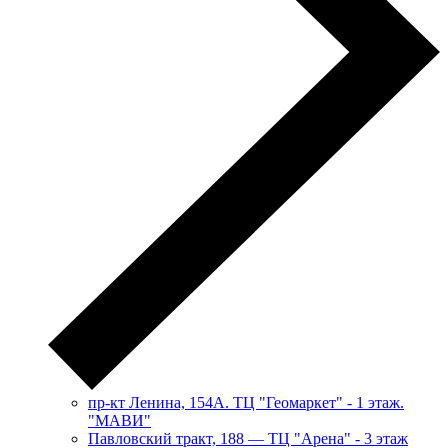
пр-кт Ленина, 154А. ТЦ "Геомаркет" - 1 этаж.
"МАВИ"
​Павловский тракт, 188 — ТЦ "Арена" - 3 этаж