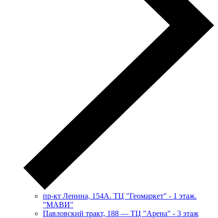
пр-кт Ленина, 154А. ТЦ "Геомаркет" - 1 этаж.
"МАВИ"
​Павловский тракт, 188 — ТЦ "Арена" - 3 этаж