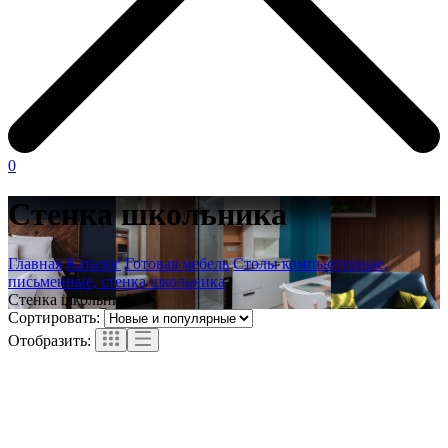
0
Стенка школьника
Главная
Каталог
Готовая мебель
Столы компьютерные,
письменные, стенка школьника
Стенка школьника
Сортировать:
Отобразить: