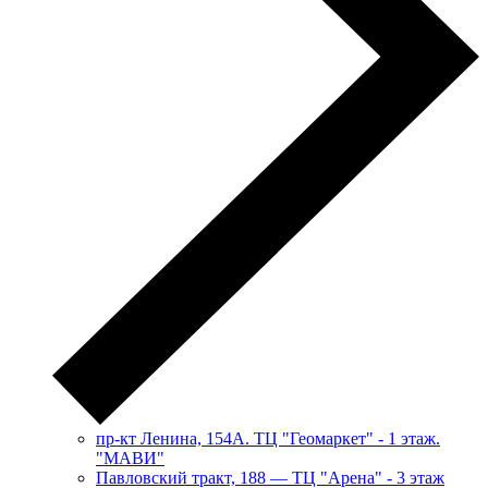
пр-кт Ленина, 154А. ТЦ "Геомаркет" - 1 этаж.
"МАВИ"
​Павловский тракт, 188 — ТЦ "Арена" - 3 этаж