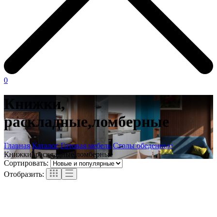
0
Книжки,
раскладные,ломберные
Главная
Каталог
Готовая мебель
Столы обеденные
Книжки, раскладные,ломберные
Сортировать:
Отобразить: