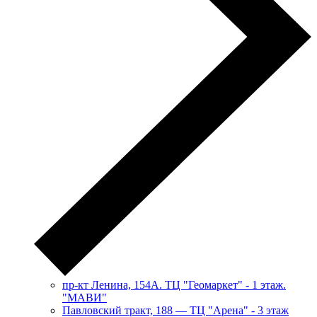
пр-кт Ленина, 154А. ТЦ "Геомаркет" - 1 этаж.
"МАВИ"
​Павловский тракт, 188 — ТЦ "Арена" - 3 этаж