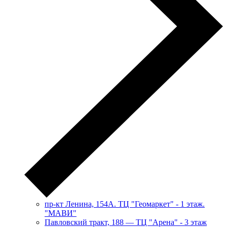
пр-кт Ленина, 154А. ТЦ "Геомаркет" - 1 этаж.
"МАВИ"
​Павловский тракт, 188 — ТЦ "Арена" - 3 этаж