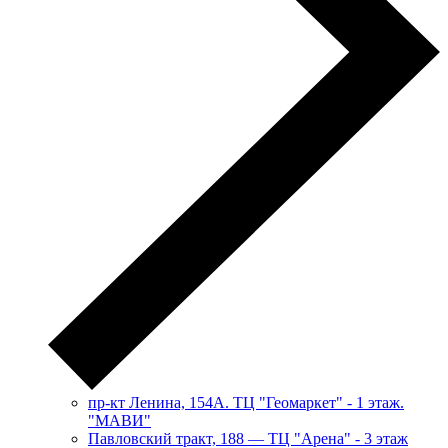
пр-кт Ленина, 154А. ТЦ "Геомаркет" - 1 этаж.
"МАВИ"
​Павловский тракт, 188 — ТЦ "Арена" - 3 этаж